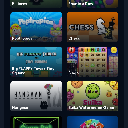
Billiards
Four in a Row
Poptropica
Chess
Big FLAPPY Tower Tiny
Square
Bingo
Hangman
Suika Watermelon Game