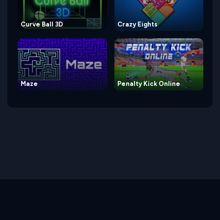
Curve Ball 3D
Crazy Eights
Maze
Penalty Kick Online