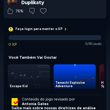
Duplikaty
76%
Faça login para manter o XP
0 XP
0/18 Levels
Você Também Vai Gostar
Tamachi Explosive
Help,
Escape Kid
Adventure
Spell
Conteúdo do jogo revisado por
Antonia Gates
Saiba mais sobre nossas diretrizes de análise