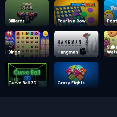
Billiards
Four in a Row
Popt
Suik
Bingo
Hangman
Wat
Gam
Curve Ball 3D
Crazy Eights