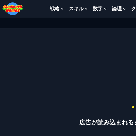
Skip
Skip
Skip
Skip
to
to
to
to
戦略
スキル
数字
論理
ク
Show
Show
Show
Sho
Top
Navigation
Main
Footer
Submenu
Submenu
Submenu
Sub
of
Content
For
For
For
For
Page
戦
ス
数
論
略
キ
字
理
ル
広告が読み込まれる