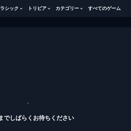
ラシック
トリビア
カテゴリー
すべてのゲーム
w
Show
Show
Show
menu
Submenu
Submenu
Submenu
For
For
For
ク
ト
カ
ラ
リ
テ
シ
ビ
ゴ
ッ
ア
リ
ク
ー
までしばらくお待ちください