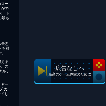
のスー
とがで
スート
の最も
る最悪
らを対
す。
増えま
い。ス
広告なしへ
ナルテ
最高のゲーム体験のために
イヤー
ブ カ
ードし