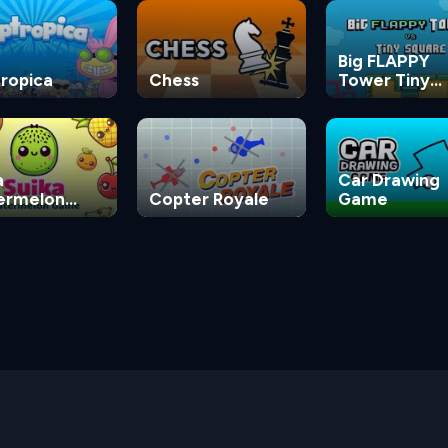
Big FLAPPY
ropica
Chess
Tower Tiny
Square
a
Car Drawing
ermelon
Copter Royale
Game
e