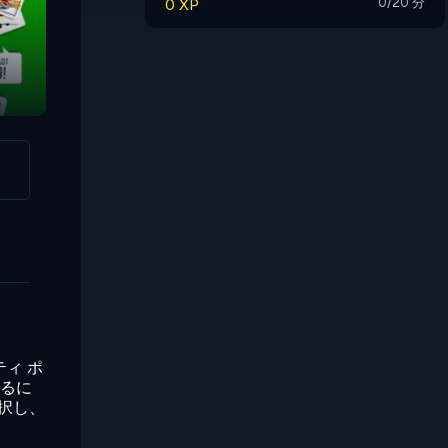
0 XP
0/20 分
Rummy
ィ ポ
するに
選択し、