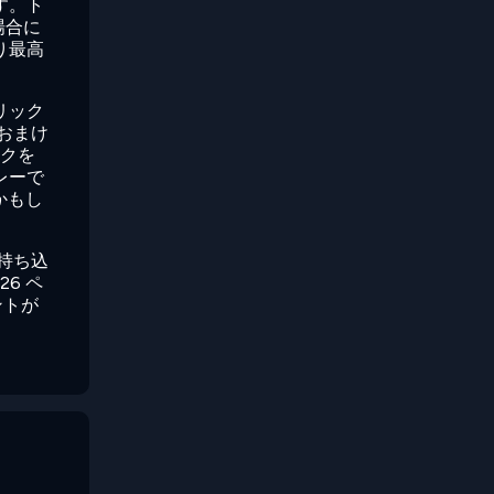
す。ト
場合に
り最高
リック
おまけ
ックを
レーで
かもし
持ち込
6 ペ
ントが