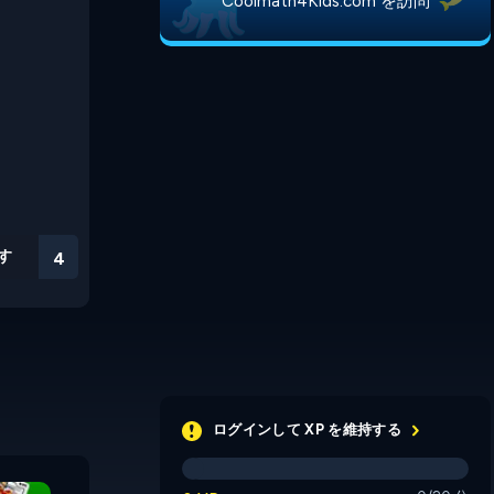
Coolmath4Kids.com を訪問
す
3
ログインして XP を維持する
Pyramid Solitaire