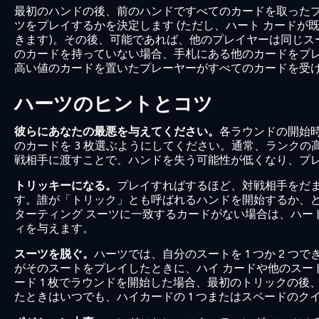
最初のハンドの後、前のハンドですべてのカードを取った
ツをプレイするかを決定します (ただし、ハート カードが
きます)。その後、可能であれば、他のプレイヤーは同じス
のカードを持っていない場合、手札にある他のカードをプレ
高い値のカードを置いたプレーヤーがすべてのカードを受
ハーツのヒントとコツ
彼らにあなたの最悪を与えてください。
各ラウンドの開始時
のカードを 3 枚選ぶようにしてください。通常、ランクの
戦相手に渡すことで、ハンドを失う可能性が低くなり、プレ
トリッキーになる。
プレイすればするほど、対戦相手をだ
す。誰が「トリック」とも呼ばれるハンドを開始するか、
ターティング スーツに一致するカードがない場合は、ハート 
ィを与えます。
スーツを脱ぐ。
ハーツでは、自分のスートを 1 つか 2 
がそのスートをプレイしたときに、ハイ カードや他のスー
ード 1 枚でラウンドを開始した場合、最初のトリックの
たときはいつでも、ハイカードの 1 つまたはスペードのク