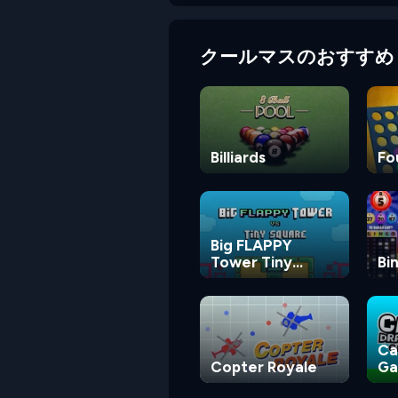
クールマスのおすすめ
Billiards
Fo
Big FLAPPY
Tower Tiny
Bi
Square
Ca
Copter Royale
G