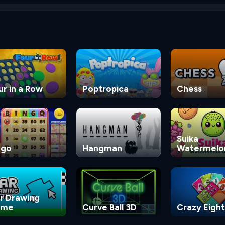
ur in a Row
Poptropica
Chess
Suika
ngo
Hangman
Watermelo
Game
r Drawing
ame
Curve Ball 3D
Crazy Eight