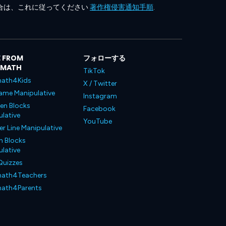
合は、これに従ってください
著作権侵害通知手順
.
 FROM
フォローする
LMATH
TikTok
ath4Kids
X / Twitter
ame Manipulative
Instagram
en Blocks
Facebook
lative
YouTube
 Line Manipulative
n Blocks
lative
Quizzes
ath4Teachers
ath4Parents