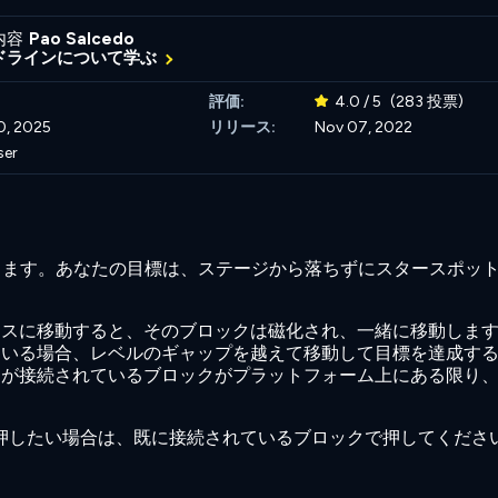
内容
Pao Salcedo
ドラインについて学ぶ
評価:
4.0 / 5
(283 投票)
0, 2025
リリース:
Nov 07, 2022
ser
動します。あなたの目標は、ステージから落ちずにスタースポッ
ースに移動すると、そのブロックは磁化され、一緒に移動しま
ている場合、レベルのギャップを越えて移動して目標を達成す
たが接続されているブロックがプラットフォーム上にある限り
に押したい場合は、既に接続されているブロックで押してくださ