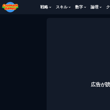
Skip
Skip
Skip
Skip
to
to
to
to
戦略
スキル
数字
論理
ク
Show
Show
Show
Sho
Top
Navigation
Main
Footer
Submenu
Submenu
Submenu
Sub
of
Content
For
For
For
For
Page
戦
ス
数
論
略
キ
字
理
ル
広告が