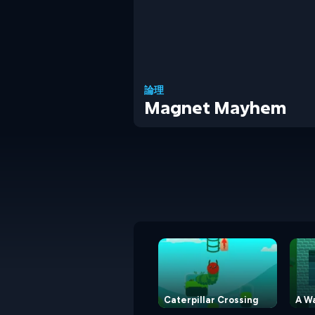
論理
Magnet Mayhem
Caterpillar Crossing
A Wa