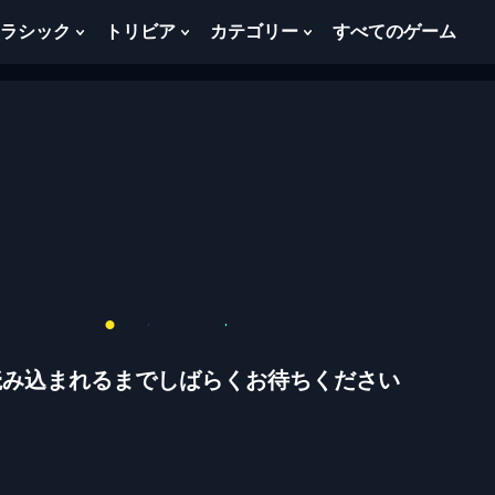
ラシック
トリビア
カテゴリー
すべてのゲーム
w
Show
Show
Show
menu
Submenu
Submenu
Submenu
For
For
For
ク
ト
カ
ラ
リ
テ
シ
ビ
ゴ
ッ
ア
リ
ク
ー
読み込まれるまでしばらくお待ちください