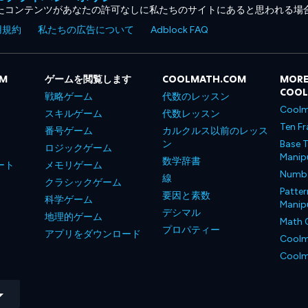
たコンテンツがあなたの許可なしに私たちのサイトにあると思われる場
用規約
私たちの広告について
Adblock FAQ
OM
ゲームを閲覧します
COOLMATH.COM
MORE
COO
戦略ゲーム
代数のレッスン
Coolm
スキルゲーム
代数レッスン
Ten Fr
番号ゲーム
カルクルス以前のレッス
ン
Base T
ロジックゲーム
Manipu
数学辞書
ート
メモリゲーム
Number
線
クラシックゲーム
Patter
要因と素数
科学ゲーム
Manipu
デシマル
地理的ゲーム
Math 
プロパティー
アプリをダウンロード
Coolm
Coolm