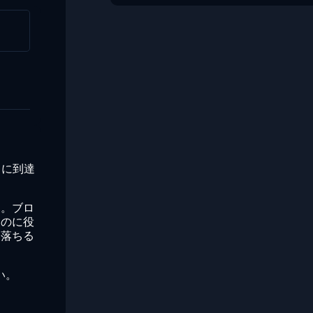
トに到達
す。ブロ
るのに役
、落ちる
い。