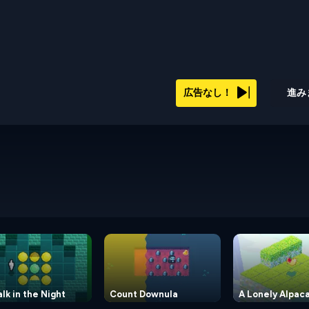
広告なし！
進み
lk in the Night
Count Downula
A Lonely Alpac