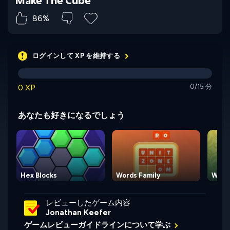
86%
ログインして XP を維持する
0 XP
0/15 分
あなたも好きになるでしょう
Hex Blocks
Words Family
Words
レビューしたゲーム内容
Jonathan Keefer
ゲームレビューガイドラインについて学ぶ