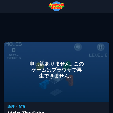
Skip
Skip
Skip
Skip
to
to
to
to
Top
Navigation
Main
Footer
of
Content
Page
申し訳ありません...この
ゲームはブラウザで再
生できません。
論理
>
配置
Make The Cube