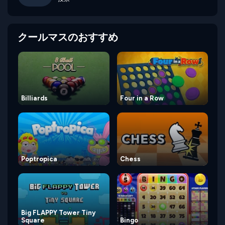
クールマスのおすすめ
Billiards
Four in a Row
Poptropica
Chess
Big FLAPPY Tower Tiny
Square
Bingo