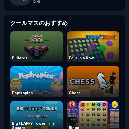
投票
クールマスのおすすめ
Billiards
Four in a Row
Poptropica
Chess
Big FLAPPY Tower Tiny
Square
Bingo