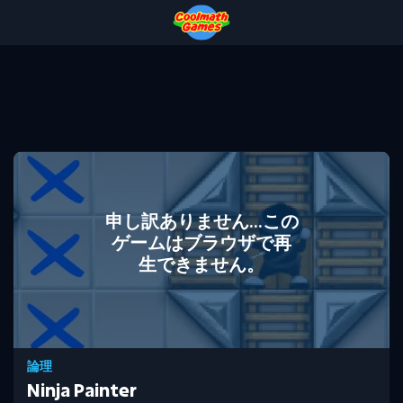
Skip
Skip
Skip
Skip
to
to
to
to
Top
Navigation
Main
Footer
of
Content
Page
申し訳ありません...この
ゲームはブラウザで再
生できません。
論理
Ninja Painter