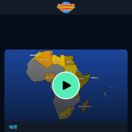
Skip
Skip
Skip
Skip
to
to
to
to
Top
Navigation
Main
Footer
of
Content
Page
地理