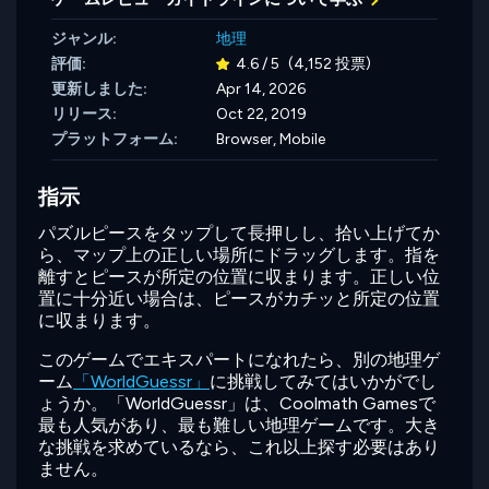
ジャンル:
地理
評価:
4.6 / 5
(4,152 投票)
更新しました:
Apr 14, 2026
リリース:
Oct 22, 2019
プラットフォーム:
Browser, Mobile
指示
パズルピースをタップして長押しし、拾い上げてか
ら、マップ上の正しい場所にドラッグします。指を
離すとピースが所定の位置に収まります。正しい位
置に十分近い場合は、ピースがカチッと所定の位置
に収まります。
このゲームでエキスパートになれたら、別の地理ゲ
ーム
「WorldGuessr」
に挑戦してみてはいかがでし
ょうか。「WorldGuessr」は、Coolmath Gamesで
最も人気があり、最も難しい地理ゲームです。大き
な挑戦を求めているなら、これ以上探す必要はあり
ません。