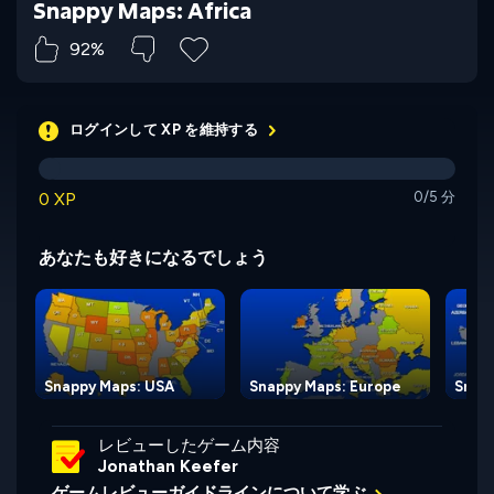
Snappy Maps: Africa
92%
ログインして XP を維持する
0 XP
0/5 分
あなたも好きになるでしょう
Snappy Maps: USA
Snappy Maps: Europe
Snapp
レビューしたゲーム内容
Jonathan Keefer
ゲームレビューガイドラインについて学ぶ