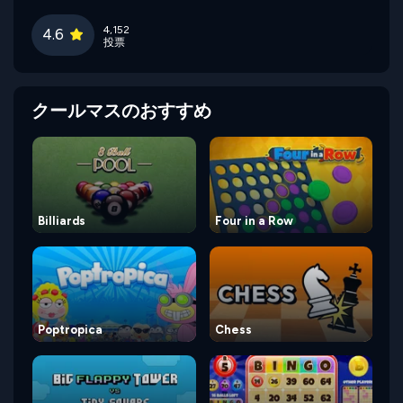
4,152
4.6
投票
クールマスのおすすめ
Billiards
Four in a Row
Poptropica
Chess