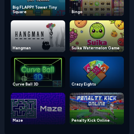
Big FLAPPY Tower Tiny
Square
Bingo
Hangman
Suika Watermelon Game
Curve Ball 3D
Crazy Eights
Maze
Penalty Kick Online