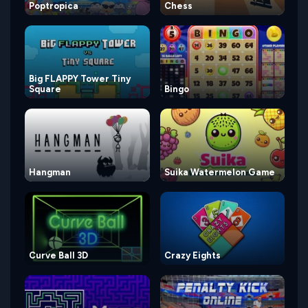
Poptropica
Chess
Big FLAPPY Tower Tiny
Square
Bingo
Hangman
Suika Watermelon Game
Curve Ball 3D
Crazy Eights