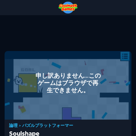
Skip
Skip
Skip
Skip
to
to
to
to
Top
Navigation
Main
Footer
of
Content
Page
申し訳ありません...この
ゲームはブラウザで再
生できません。
論理
>
パズルプラットフォーマー
Soulshape