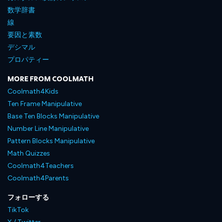
数学辞書
線
要因と素数
デシマル
プロパティー
MORE FROM COOLMATH
Coolmath4Kids
Ten Frame Manipulative
Base Ten Blocks Manipulative
Number Line Manipulative
Pattern Blocks Manipulative
Math Quizzes
Coolmath4Teachers
Coolmath4Parents
フォローする
TikTok