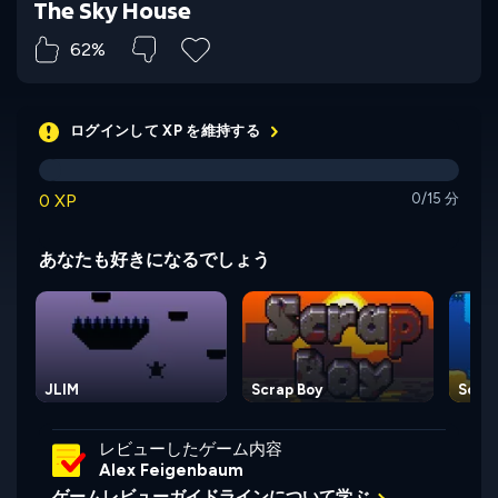
The Sky House
62%
ログインして XP を維持する
0 XP
0/15 分
あなたも好きになるでしょう
JLIM
Scrap Boy
Scub
レビューしたゲーム内容
Alex Feigenbaum
ゲームレビューガイドラインについて学ぶ