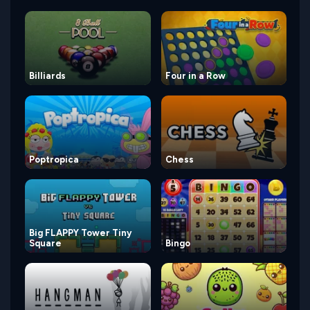
Billiards
Four in a Row
Poptropica
Chess
Big FLAPPY Tower Tiny
Square
Bingo