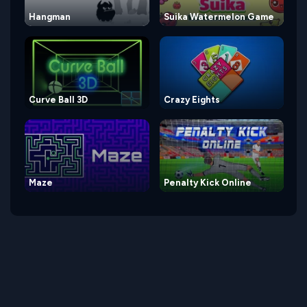
Hangman
Suika Watermelon Game
Curve Ball 3D
Crazy Eights
Maze
Penalty Kick Online