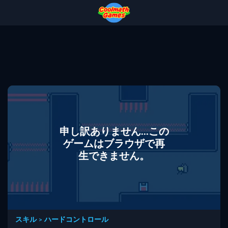
Skip
Skip
Skip
Skip
to
to
to
to
Top
Navigation
Main
Footer
of
Content
Page
申し訳ありません...この
ゲームはブラウザで再
生できません。
スキル
>
ハードコントロール