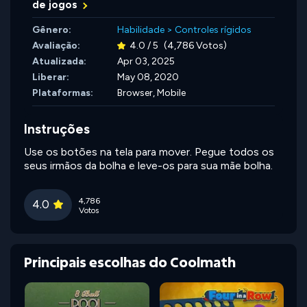
de jogos
Gênero:
Habilidade
>
Controles rígidos
Avaliação:
4.0 / 5
(4,786 Votos)
Atualizada:
Apr 03, 2025
Liberar:
May 08, 2020
Plataformas:
Browser, Mobile
Instruções
Use os botões na tela para mover. Pegue todos os
seus irmãos da bolha e leve-os para sua mãe bolha.
4,786
4.0
Votos
Principais escolhas do Coolmath