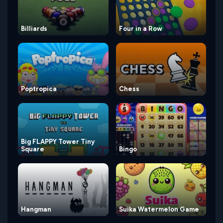
Billiards
Four in a Row
Poptropica
Chess
Big FLAPPY Tower Tiny
Square
Bingo
Hangman
Suika Watermelon Game