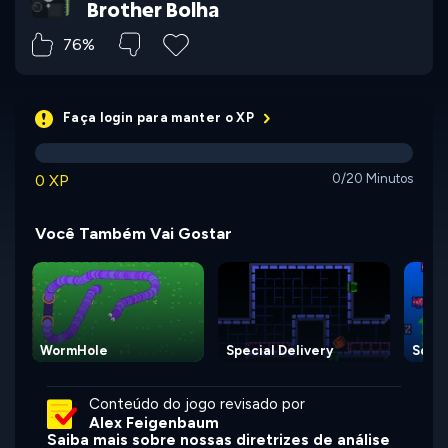
Brother Bolha
76%
Faça login para manter o XP
0 XP
0/20 Minutos
Você Também Vai Gostar
WormHole
Special Delivery
Squid
Conteúdo do jogo revisado por
Alex Feigenbaum
Saiba mais sobre nossas diretrizes de análise