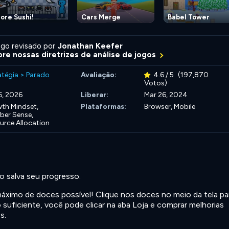
ore Sushi!
Cars Merge
Babel Tower
go revisado por
Jonathan Keefer
re nossas diretrizes de análise de jogos
atégia
>
Parado
Avaliação:
4.6 / 5
(197,870
Votos)
16, 2026
Liberar:
Mar 26, 2024
th Mindset,
Plataformas:
Browser, Mobile
er Sense,
urce Allocation
o salva seu progresso.
máximo de doces possível! Clique nos doces no meio da tela pa
 suficiente, você pode clicar na aba Loja e comprar melhorias
s.