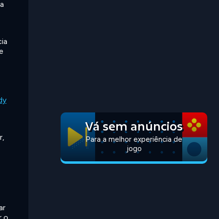
ra
cia
e
dy
Vá sem anúncios
r,
Para a melhor experiência de
jogo
ar
r o