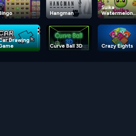
Suika
Bingo
Hangman
Watermelon
Game
Car Drawing
Game
Curve Ball 3D
Crazy Eights