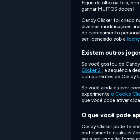
Fique de olho na tela, po
ganhar MUITOS doces!
Candy Clicker foi criado 
diversas modificações, in
de carregamento personal
ser licenciado sob a
licen
Existem outros jogo
Se você gostou de Candy 
Clicker 2
, a sequência de
componentes de Candy Clic
Se você ainda estiver com
experimente
o Cookie Cli
que você pode ativar clic
O que você pode ap
Candy Clicker pode te ens
praticamente qualquer áre
seus recursos de forma efi