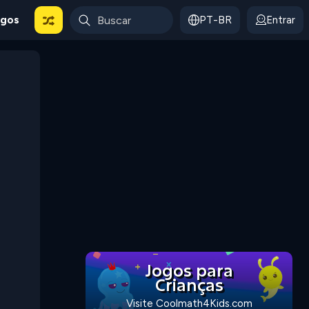
ogos
PT-BR
Entrar
Jogos para
Crianças
Visite Coolmath4Kids.com