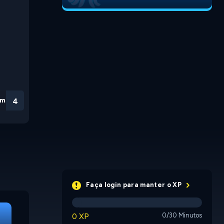
em
3
Faça login para manter o XP
Idle Dice
Idle Star
0 XP
0/30 Minutos