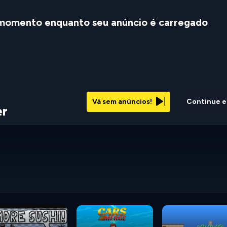
momento enquanto seu anúncio é carregado
Vá sem anúncios!
Continue 
er