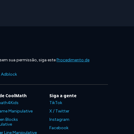
 sem sua permissão, siga este
Procedimento de
e Adblock
de CoolMath
Siga a gente
ath4Kids
TikTok
ame Manipulative
X / Twitter
en Blocks
Instagram
lative
Facebook
 Line Manipulative