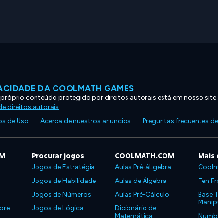
VACIDADE DA COOLMATH GAMES
 próprio conteúdo protegido por direitos autorais está em nosso site
e direitos autorais
.
s de Uso
Acerca de nuestros anuncios
Preguntas frecuentes d
OM
Procurar jogos
COOLMATH.COM
Mais 
Jogos de Estratégia
Aulas Pré-áLgebra
Coolm
Jogos de Habilidade
Aulas de Álgebra
Ten Fr
Jogos de Números
Aulas Pré-Cálculo
Base T
Manipu
bre
Jogos de Lógica
Dicionário de
Matemática
Number