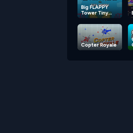
Big FLAPPY
Tower Tiny
Square
Copter Royale