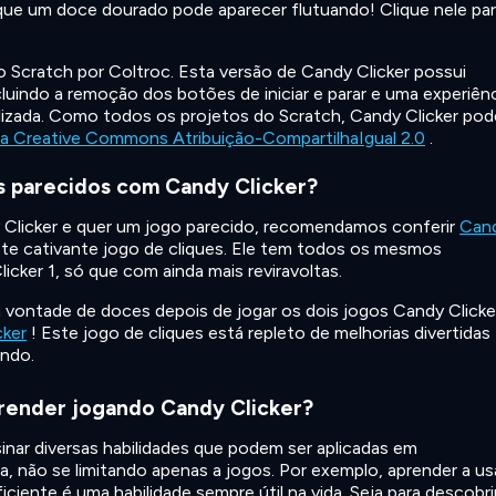
rque um doce dourado pode aparecer flutuando! Clique nele pa
no Scratch por Coltroc. Esta versão de Candy Clicker possui
cluindo a remoção dos botões de iniciar e parar e uma experiên
izada. Como todos os projetos do Scratch, Candy Clicker pod
ça Creative Commons Atribuição-CompartilhaIgual 2.0
.
s parecidos com Candy Clicker?
Clicker e quer um jogo parecido, recomendamos conferir
Can
ste cativante jogo de cliques. Ele tem todos os mesmos
ker 1, só que com ainda mais reviravoltas.
 vontade de doces depois de jogar os dois jogos Candy Clicke
cker
! Este jogo de cliques está repleto de melhorias divertidas
ando.
render jogando Candy Clicker?
inar diversas habilidades que podem ser aplicadas em
a, não se limitando apenas a jogos. Por exemplo, aprender a us
ciente é uma habilidade sempre útil na vida. Seja para descobri