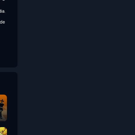
ia.
nde
é