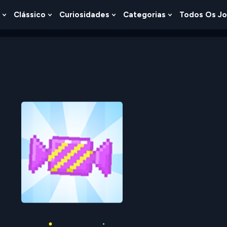
Clássico
Curiosidades
Categorias
Todos Os J
Show
Show
Show
Show
u
Submenu
Submenu
Submenu
Submenu
For
For
For
For
s
Lógica
Clássico
Curiosidades
Categorias