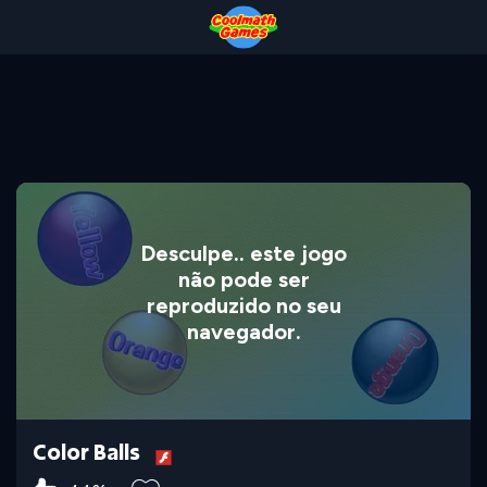
Skip
Skip
Skip
Skip
to
to
to
to
Top
Navigation
Main
Footer
of
Content
Page
Desculpe.. este jogo
não pode ser
reproduzido no seu
navegador.
Color Balls