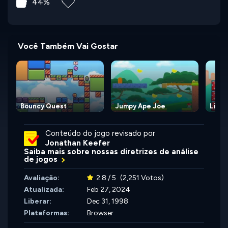
44%
Você Também Vai Gostar
Bouncy Quest
Jumpy Ape Joe
Littl
Conteúdo do jogo revisado por
Jonathan Keefer
Saiba mais sobre nossas diretrizes de análise
de jogos
Avaliação:
2.8 / 5
(2,251 Votos)
Atualizada:
Feb 27, 2024
Liberar:
Dec 31, 1998
Plataformas:
Browser