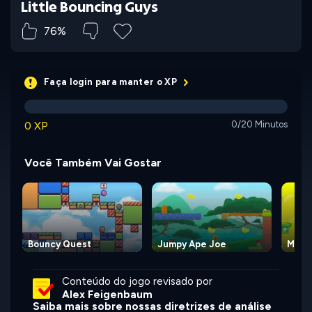
Little Bouncing Guys
76%
Faça login para manter o XP
0 XP
0/20 Minutos
Você Também Vai Gostar
Bouncy Quest
Jumpy Ape Joe
Mond
Conteúdo do jogo revisado por
Alex Feigenbaum
Saiba mais sobre nossas diretrizes de análise