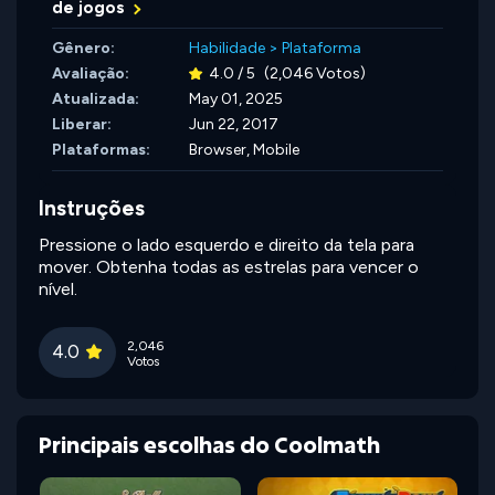
de jogos
Gênero:
Habilidade
>
Plataforma
Avaliação:
4.0 / 5
(2,046 Votos)
Atualizada:
May 01, 2025
Liberar:
Jun 22, 2017
Plataformas:
Browser, Mobile
Instruções
Pressione o lado esquerdo e direito da tela para
mover. Obtenha todas as estrelas para vencer o
nível.
2,046
4.0
Votos
Principais escolhas do Coolmath