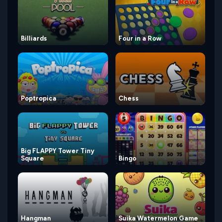
Billiards
Four in a Row
Poptropica
Chess
Big FLAPPY Tower Tiny
Square
Bingo
Hangman
Suika Watermelon Game