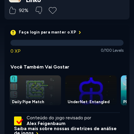
92%
Faça login para manter o XP
0 XP
0/100 Levels
Você Também Vai Gostar
Daily Pipe Match
UnderNet: Entangled
Plum
Conteúdo do jogo revisado por
Alex Feigenbaum
Saiba mais sobre nossas diretrizes de análise
de jogos