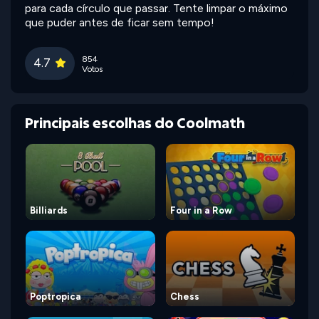
para cada círculo que passar. Tente limpar o máximo
que puder antes de ficar sem tempo!
854
4.7
Votos
Principais escolhas do Coolmath
Billiards
Four in a Row
Poptropica
Chess