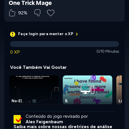
One Trick Mage
92%
Faça login para manter o XP
0 XP
0/10 Minutos
Você Também Vai Gostar
No-El
B.
Life 
Conteúdo do jogo revisado por
Alex Feigenbaum
Saiba mais sobre nossas diretrizes de análise