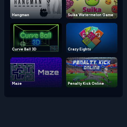
Hangman
Suika Watermelon Game
Curve Ball 3D
Crazy Eights
Maze
Penalty Kick Online