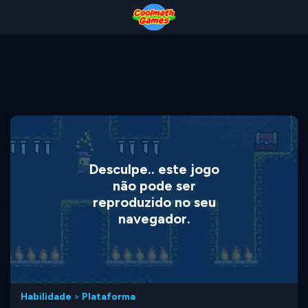
Skip
Skip
Skip
Skip
to
to
to
to
Top
Navigation
Main
Footer
of
Content
Page
Desculpe.. este jogo
não pode ser
reproduzido no seu
navegador.
Habilidade
>
Plataforma