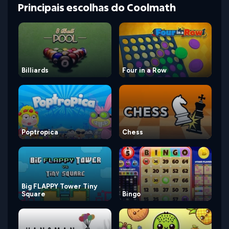
Principais escolhas do Coolmath
Billiards
Four in a Row
Poptropica
Chess
Big FLAPPY Tower Tiny
Square
Bingo