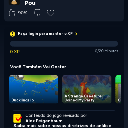
Pou
90%
Faça login para manter o XP
0 XP
0/20 Minutos
Você Também Vai Gostar
A Strange Creature
Ducklings.io
Joined My Party
Chon
Conteúdo do jogo revisado por
Alex Feigenbaum
Saiba mais sobre nossas diretrizes de análise