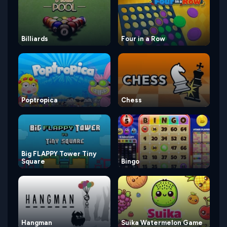
Billiards
Four in a Row
Poptropica
Chess
Big FLAPPY Tower Tiny
Square
Bingo
Hangman
Suika Watermelon Game