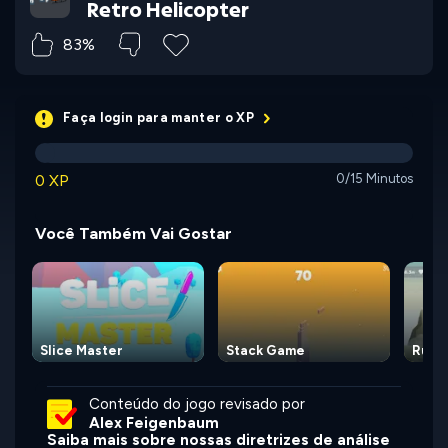
Retro Helicopter
83%
Faça login para manter o XP
0 XP
0/15 Minutos
Você Também Vai Gostar
Slice Master
Stack Game
Runa
Conteúdo do jogo revisado por
Alex Feigenbaum
Saiba mais sobre nossas diretrizes de análise