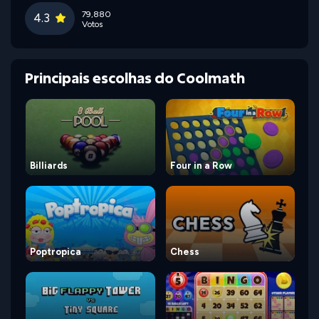
79,880
4.3
Votos
Principais escolhas do Coolmath
Billiards
Four in a Row
Poptropica
Chess