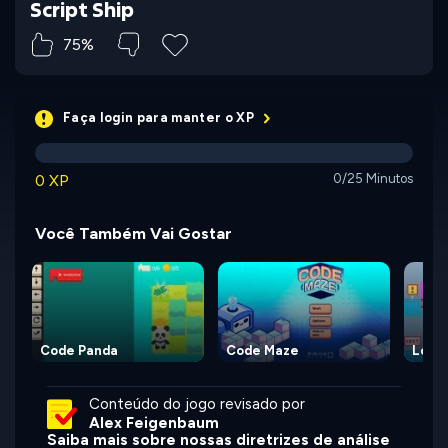
Script Ship
75%
Faça login para manter o XP
0 XP
0/25 Minutos
Você Também Vai Gostar
Code Panda
Code Maze
Lost 
Conteúdo do jogo revisado por
Alex Feigenbaum
Saiba mais sobre nossas diretrizes de análise