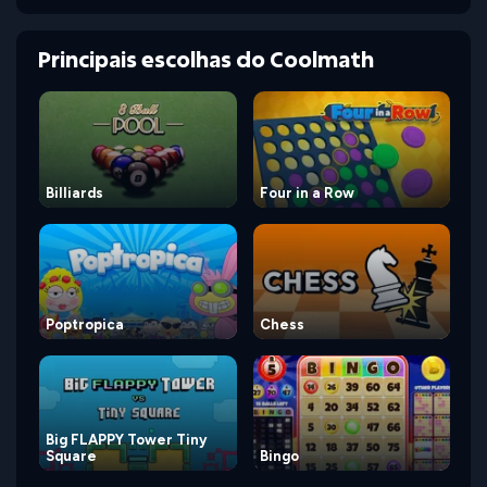
Principais escolhas do Coolmath
Billiards
Four in a Row
Poptropica
Chess
Big FLAPPY Tower Tiny
Square
Bingo