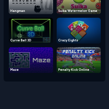
Hangman
Suika Watermelon Game
Curve Ball 3D
Crazy Eights
Maze
Penalty Kick Online