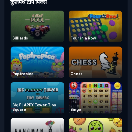
कूलमैथ टॉप पिक्स
Billiards
Four in a Row
Poptropica
Chess
Big FLAPPY Tower Tiny
Square
Bingo