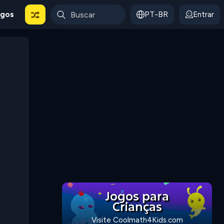
ogos
PT-BR
Entrar
Jogos para
Crianças
Visite Coolmath4Kids.com