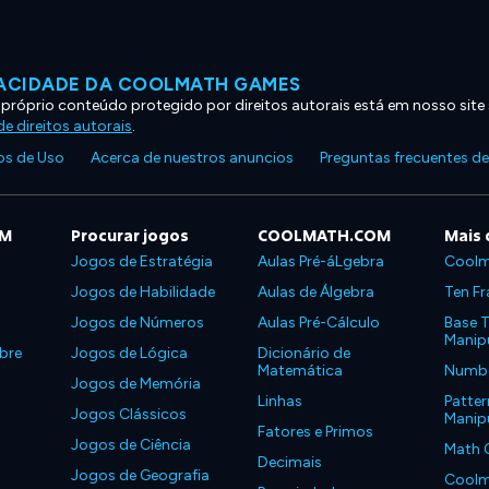
VACIDADE DA COOLMATH GAMES
 próprio conteúdo protegido por direitos autorais está em nosso site
e direitos autorais
.
s de Uso
Acerca de nuestros anuncios
Preguntas frecuentes d
OM
Procurar jogos
COOLMATH.COM
Mais 
Jogos de Estratégia
Aulas Pré-áLgebra
Coolm
Jogos de Habilidade
Aulas de Álgebra
Ten Fr
Jogos de Números
Aulas Pré-Cálculo
Base T
Manipu
bre
Jogos de Lógica
Dicionário de
Matemática
Number
Jogos de Memória
Linhas
Patter
Jogos Clássicos
Manipu
Fatores e Primos
Jogos de Ciência
Math 
Decimais
Jogos de Geografia
Coolm