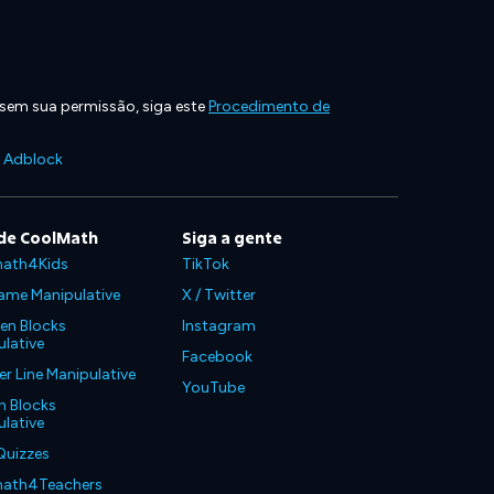
 sem sua permissão, siga este
Procedimento de
e Adblock
de CoolMath
Siga a gente
ath4Kids
TikTok
ame Manipulative
X / Twitter
en Blocks
Instagram
lative
Facebook
 Line Manipulative
YouTube
n Blocks
lative
Quizzes
ath4Teachers