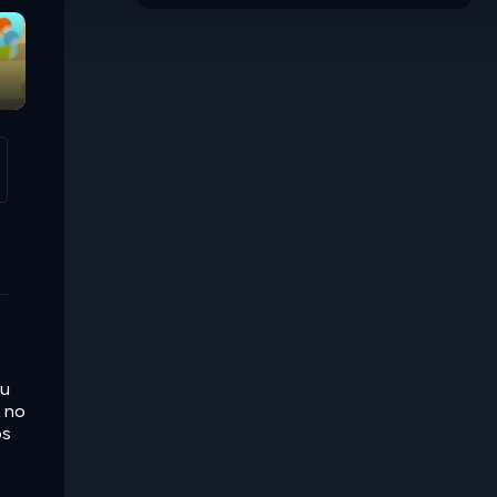
eu
e no
os