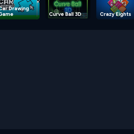
Car Drawing
Game
Curve Ball 3D
Crazy Eights