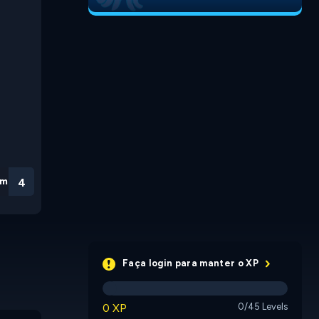
em
3
Faça login para manter o XP
0 XP
0/45 Levels
Dunk Digger
Liveline
Smart Pe