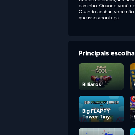
caminho. Quando você come
Quando acabar, você não 
que isso aconteça.
Principais escolh
Billiards
Big FLAPPY
Tower Tiny
Square