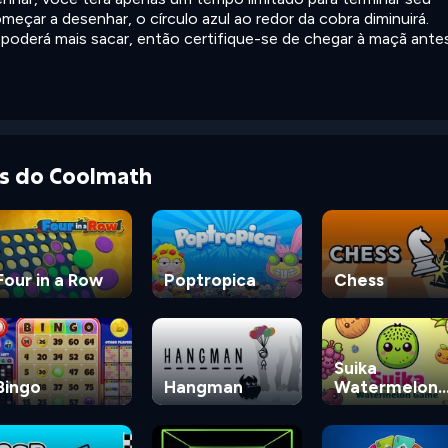
çar a desenhar, o círculo azul ao redor da cobra diminuirá.
poderá mais sacar, então certifique-se de chegar à maçã ante
as do Coolmath
Four in a Row
Poptropica
Chess
Suika
Bingo
Hangman
Watermelon
Game