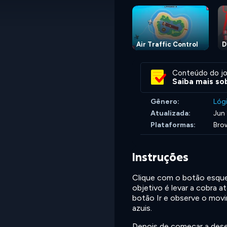
Air Traffic Control
D
Conteúdo do jo
Saiba mais sob
Gênero:
Lóg
Atualizada:
Jun
Plataformas:
Brow
Instruções
Clique com o botão esque
objetivo é levar a cobra 
botão Ir e observe o movi
azuis.
Depois de começar a dese