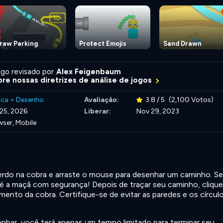
raw Parking
Protect Emojis
Sand Drawn
go revisado por
Alex Feigenbaum
re nossas diretrizes de análise de jogos
ica
>
Desenho
Avaliação:
3.8 / 5
(2,100 Votos)
 25, 2026
Liberar:
Nov 29, 2023
ser, Mobile
rdo na cobra e arraste o mouse para desenhar um caminho. S
até a maçã com segurança! Depois de traçar seu caminho, cliqu
mento da cobra. Certifique-se de evitar as paredes e os círcul
nhar, você terá apenas um tempo limitado para terminar seu