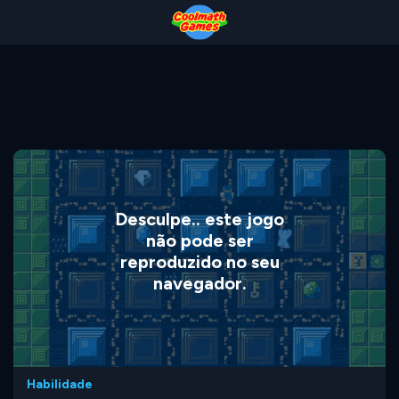
Skip
Skip
Skip
Skip
to
to
to
to
Top
Navigation
Main
Footer
of
Content
Page
Desculpe.. este jogo
não pode ser
reproduzido no seu
navegador.
Habilidade