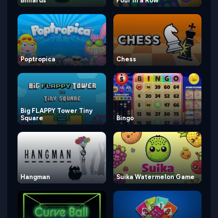
Billiards
Four in a Row
Poptropica
Chess
Big FLAPPY Tower Tiny
Square
Bingo
Hangman
Suika Watermelon Game