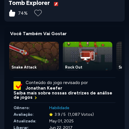
Tomb Explorer
74%
Você Também Vai Gostar
Snake Attack
Rock Out
Snak
Conteúdo do jogo revisado por
Jonathan Keefer
Saiba mais sobre nossas diretrizes de análise
de jogos
Gênero:
Habilidade
Avaliação:
3.9 / 5
(1,087 Votos)
Atualizada:
May 01, 2025
Liberar:
Jun 22, 2017