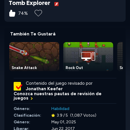
Tomb Explorer
74%
También Te Gustará
Snake Attack
Rock Out
Snak
Contenido del juego revisado por
Jonathan Keefer
Conozca nuestras pautas de revisión de
juegos
Género:
Habilidad
Clasificación:
3.9 / 5
(1,087 Votos)
Género:
May 01, 2025
Liberar:
Jun 22, 2017