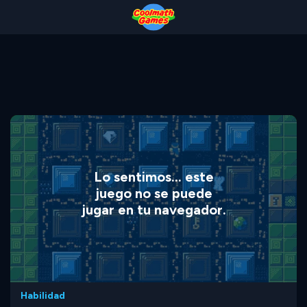
Skip
Skip
Skip
Skip
to
to
to
to
Top
Navigation
Main
Footer
of
Content
Page
Lo sentimos... este
juego no se puede
jugar en tu navegador.
Habilidad