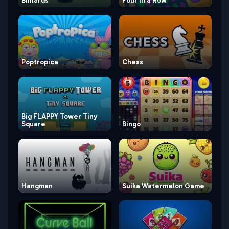
Billiards
Four in a Row
Poptropica
Chess
Big FLAPPY Tower Tiny
Square
Bingo
Hangman
Suika Watermelon Game