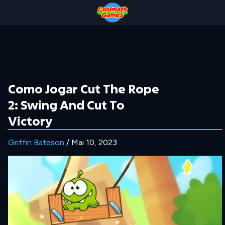
Skip
Skip
Skip
Skip
to
to
to
to
Top
Navigation
Main
Footer
of
Content
Page
Como Jogar Cut The Rope
2: Swing And Cut To
Victory
Griffin Bateson
/ Mai 10, 2023