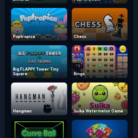
Poptropica
Chess
Big FLAPPY Tower Tiny
Square
Bingo
Hangman
Suika Watermelon Game