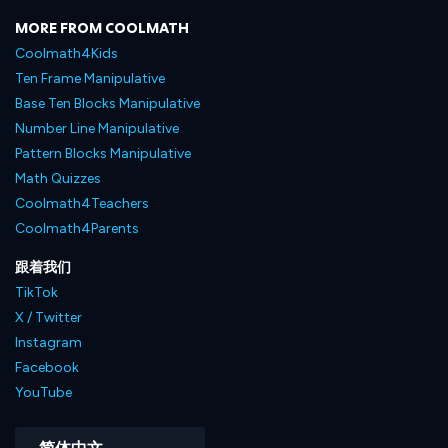
MORE FROM COOLMATH
Coolmath4Kids
Ten Frame Manipulative
Base Ten Blocks Manipulative
Number Line Manipulative
Pattern Blocks Manipulative
Math Quizzes
Coolmath4Teachers
Coolmath4Parents
跟着我们
TikTok
X / Twitter
Instagram
Facebook
YouTube