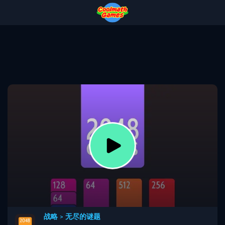
Skip
Skip
Skip
Skip
to
to
to
to
Top
Navigation
Main
Footer
of
Content
Page
战略
>
无尽的谜题