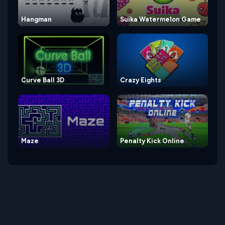
Hangman
Suika Watermelon Game
Curve Ball 3D
Crazy Eights
Maze
Penalty Kick Online