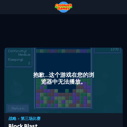
Skip
Skip
Skip
Skip
to
to
to
to
Top
Navigation
Main
Footer
of
Content
Page
抱歉...这个游戏在您的浏
览器中无法播放。
战略
>
第三场比赛
Block Blast