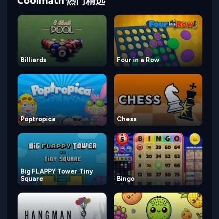
Coolmath 热门精选
Billiards
Four in a Row
Poptropica
Chess
Big FLAPPY Tower Tiny
Square
Bingo