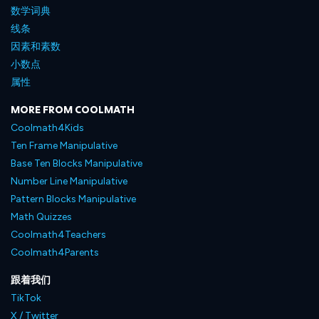
数学词典
线条
因素和素数
小数点
属性
MORE FROM COOLMATH
Coolmath4Kids
Ten Frame Manipulative
Base Ten Blocks Manipulative
Number Line Manipulative
Pattern Blocks Manipulative
Math Quizzes
Coolmath4Teachers
Coolmath4Parents
跟着我们
TikTok
X / Twitter