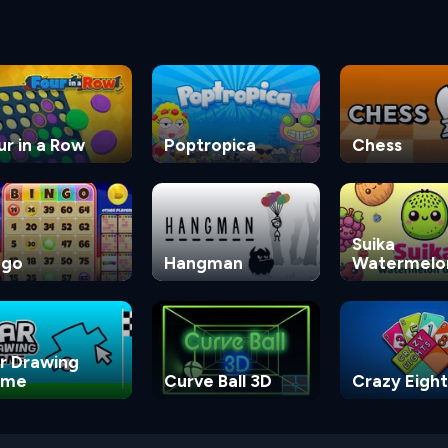
ur in a Row
Poptropica
Chess
Suika
ngo
Hangman
Watermelo
Game
r Drawing
ame
Curve Ball 3D
Crazy Eight