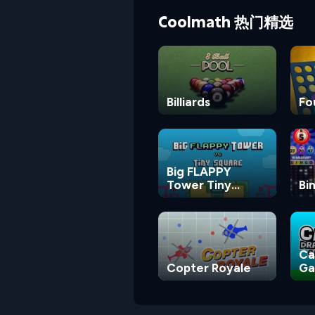
Coolmath 热门精选
Billiards
Fo
Big FLAPPY
Tower Tiny
Bi
Square
Ca
Copter Royale
G