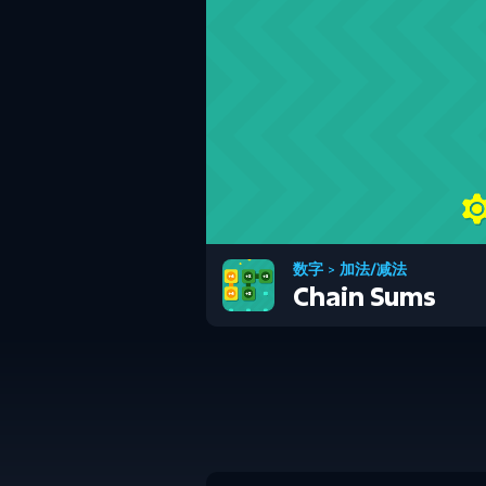
数字
>
加法/减法
Chain Sums