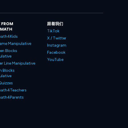
 FROM
跟着我们
LMATH
TikTok
ath4Kids
X / Twitter
ame Manipulative
Instagram
en Blocks
Facebook
lative
YouTube
 Line Manipulative
n Blocks
lative
Quizzes
ath4Teachers
ath4Parents