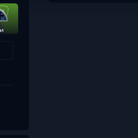
st
Swap Sums
Sum Links 2
。