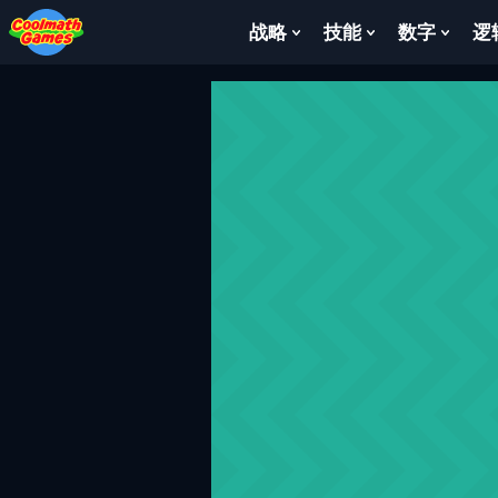
Skip
Skip
Skip
Skip
to
to
to
to
战略
技能
数字
逻
Show
Show
Show
Top
Navigation
Main
Footer
Submenu
Submenu
Subm
of
Content
For
For
For
Page
战
技
数
略
能
字