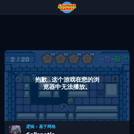
Skip
Skip
Skip
Skip
to
to
to
to
Top
Navigation
Main
Footer
of
Content
Page
抱歉...这个游戏在您的浏
览器中无法播放。
逻辑
>
基于网格