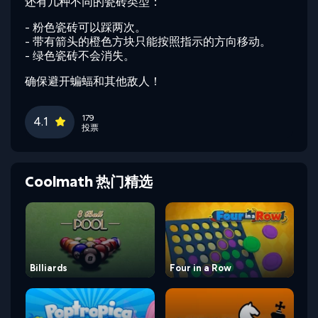
还有几种不同的瓷砖类型：
- 粉色瓷砖可以踩两次。
- 带有箭头的橙色方块只能按照指示的方向移动。
- 绿色瓷砖不会消失。
确保避开蝙蝠和其他敌人！
179
4.1
投票
Coolmath 热门精选
Billiards
Four in a Row