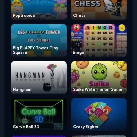
Poptropica
Chess
Big FLAPPY Tower Tiny
Square
Bingo
Hangman
Suika Watermelon Game
Curve Ball 3D
Crazy Eights