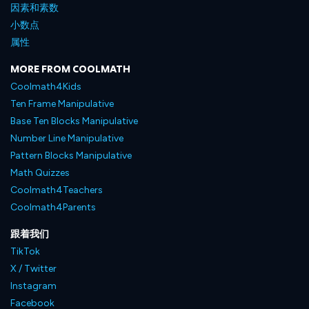
因素和素数
小数点
属性
MORE FROM COOLMATH
Coolmath4Kids
Ten Frame Manipulative
Base Ten Blocks Manipulative
Number Line Manipulative
Pattern Blocks Manipulative
Math Quizzes
Coolmath4Teachers
Coolmath4Parents
跟着我们
TikTok
X / Twitter
Instagram
Facebook