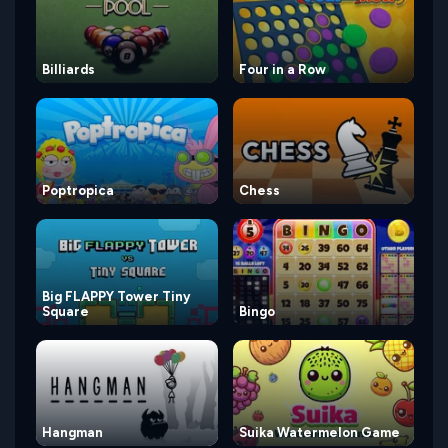
Billiards
Four in a Row
Poptropica
Chess
Big FLAPPY Tower Tiny
Square
Bingo
Hangman
Suika Watermelon Game