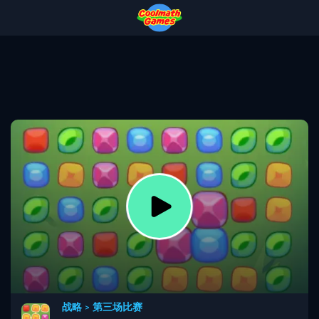
Skip
Skip
Skip
Skip
to
to
to
to
Top
Navigation
Main
Footer
of
Content
Page
战略
>
第三场比赛