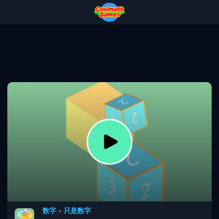
Skip
Skip
Skip
Skip
to
to
to
to
Top
Navigation
Main
Footer
of
Content
Page
数字
>
只是数字