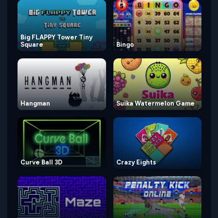
Big FLAPPY Tower Tiny
Square
Bingo
Hangman
Suika Watermelon Game
Curve Ball 3D
Crazy Eights