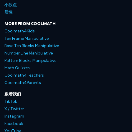
小数点
属性
MORE FROM COOLMATH
Coolmath4Kids
Ten Frame Manipulative
Base Ten Blocks Manipulative
Number Line Manipulative
Pattern Blocks Manipulative
Math Quizzes
Coolmath4Teachers
Coolmath4Parents
跟着我们
TikTok
X / Twitter
Instagram
Facebook
YouTube