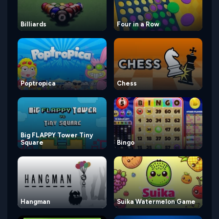
Billiards
Four in a Row
Poptropica
Chess
Big FLAPPY Tower Tiny
Square
Bingo
Hangman
Suika Watermelon Game