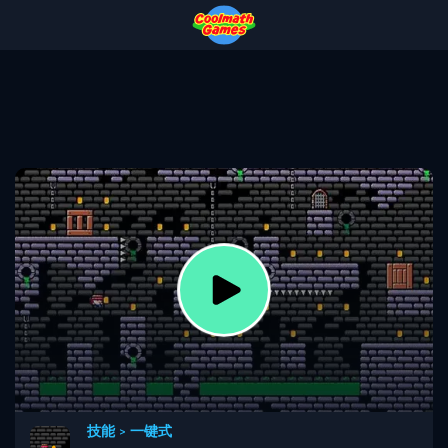
Skip
Skip
Skip
Skip
to
to
to
to
Top
Navigation
Main
Footer
of
Content
Page
技能
>
一键式