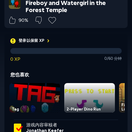
Fireboy and Watergirl in the
Forest Temple
90%
登录以保留 XP
0 XP
0/60 分钟
您也喜欢
Fireb
Tag
2-Player Dino Run
Light
游戏内容审核者
Jonathan Keefer