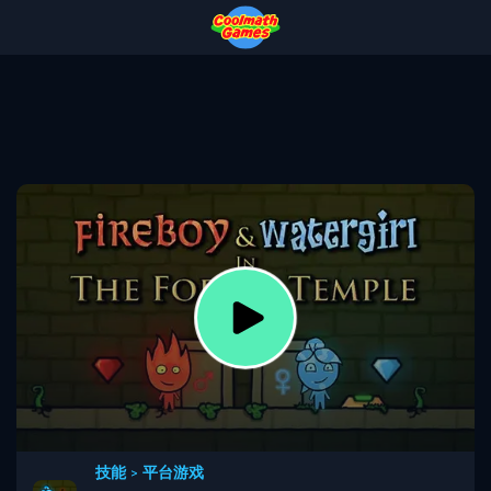
Skip
Skip
Skip
Skip
to
to
to
to
Top
Navigation
Main
Footer
of
Content
Page
技能
>
平台游戏