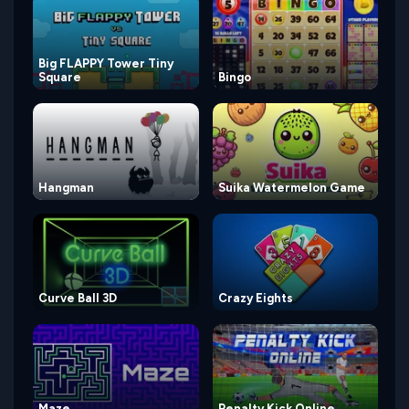
Big FLAPPY Tower Tiny
Square
Bingo
Hangman
Suika Watermelon Game
Curve Ball 3D
Crazy Eights
Maze
Penalty Kick Online