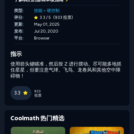
类型:
技能
>
硬控制
评分:
3.3 / 5
(933 投票)
更新:
May 01, 2025
发布:
Jul 20, 2020
平台:
Browser
指示
使用箭头键瞄准，然后按 Z 进行摆动。尽可能多地抓
住星星，但要注意气球、飞鸟、龙卷风和其他空中障
碍物！
933
3.3
投票
Coolmath 热门精选