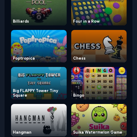
Billiards
Four in a Row
Poptropica
Chess
Big FLAPPY Tower Tiny
Square
Bingo
Hangman
Suika Watermelon Game