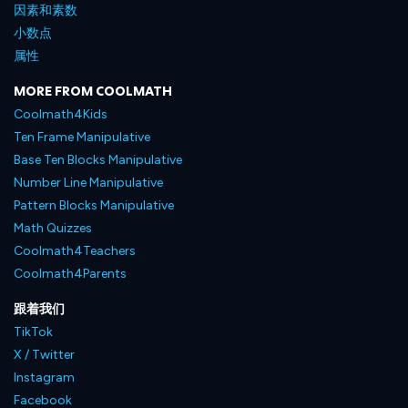
因素和素数
小数点
属性
MORE FROM COOLMATH
Coolmath4Kids
Ten Frame Manipulative
Base Ten Blocks Manipulative
Number Line Manipulative
Pattern Blocks Manipulative
Math Quizzes
Coolmath4Teachers
Coolmath4Parents
跟着我们
TikTok
X / Twitter
Instagram
Facebook