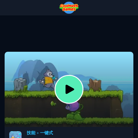
Skip
Skip
Skip
Skip
to
to
to
to
Top
Navigation
Main
Footer
of
Content
Page
技能
>
一键式