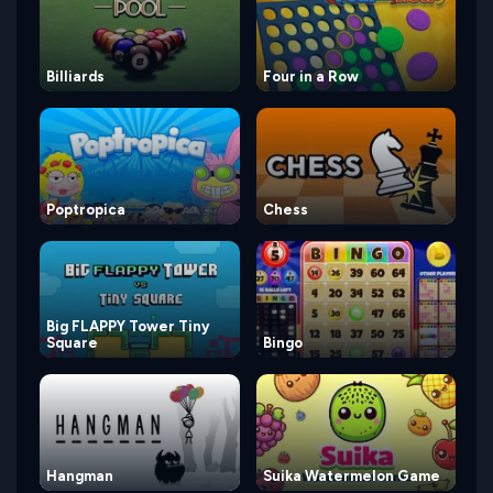
Billiards
Four in a Row
Poptropica
Chess
Big FLAPPY Tower Tiny
Square
Bingo
Hangman
Suika Watermelon Game