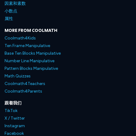
因素和素数
小数点
属性
MORE FROM COOLMATH
Coolmath4Kids
Ten Frame Manipulative
Base Ten Blocks Manipulative
Number Line Manipulative
Pattern Blocks Manipulative
Math Quizzes
Coolmath4Teachers
Coolmath4Parents
跟着我们
TikTok
X / Twitter
Instagram
Facebook