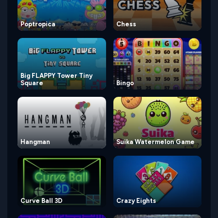
Poptropica
Chess
Big FLAPPY Tower Tiny
Square
Bingo
Hangman
Suika Watermelon Game
Curve Ball 3D
Crazy Eights