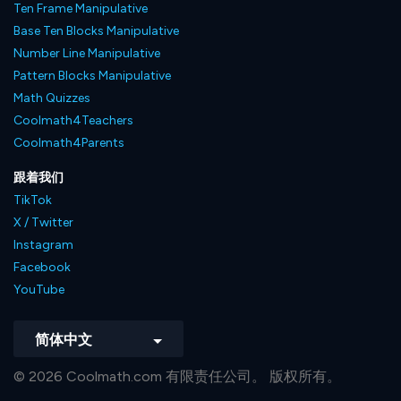
Ten Frame Manipulative
Base Ten Blocks Manipulative
Number Line Manipulative
Pattern Blocks Manipulative
Math Quizzes
Coolmath4Teachers
Coolmath4Parents
跟着我们
TikTok
X / Twitter
Instagram
Facebook
YouTube
简体中文
© 2026 Coolmath.com 有限责任公司。 版权所有。