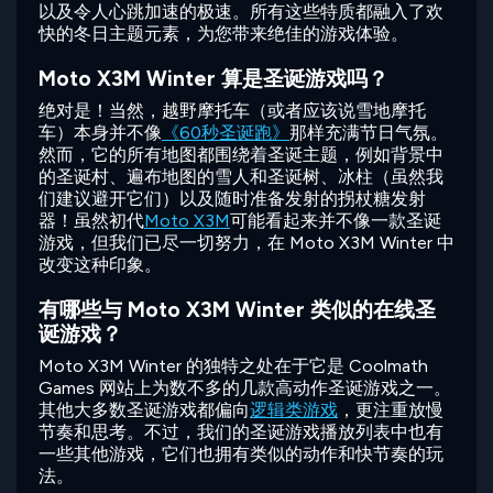
以及令人心跳加速的极速。所有这些特质都融入了欢
快的冬日主题元素，为您带来绝佳的游戏体验。
Moto X3M Winter 算是圣诞游戏吗？
绝对是！当然，越野摩托车（或者应该说雪地摩托
车）本身并不像
《60秒圣诞跑》
那样充满节日气氛。
然而，它的所有地图都围绕着圣诞主题，例如背景中
的圣诞村、遍布地图的雪人和圣诞树、冰柱（虽然我
们建议避开它们）以及随时准备发射的拐杖糖发射
器！虽然初代
Moto X3M
可能看起来并不像一款圣诞
游戏，但我们已尽一切努力，在 Moto X3M Winter 中
改变这种印象。
有哪些与 Moto X3M Winter 类似的在线圣
诞游戏？
Moto X3M Winter 的独特之处在于它是 Coolmath
Games 网站上为数不多的几款高动作圣诞游戏之一。
其他大多数圣诞游戏都偏向
逻辑类游戏
，更注重放慢
节奏和思考。不过，我们的圣诞游戏播放列表中也有
一些其他游戏，它们也拥有类似的动作和快节奏的玩
法。