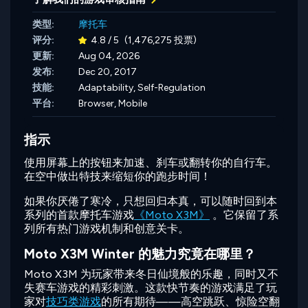
类型:
摩托车
评分:
4.8 / 5
(1,476,275 投票)
更新:
Aug 04, 2026
发布:
Dec 20, 2017
技能:
Adaptability,
Self-Regulation
平台:
Browser, Mobile
指示
使用屏幕上的按钮来加速、刹车或翻转你的自行车。
在空中做出特技来缩短你的跑步时间！
如果你厌倦了寒冷，只想回归本真，可以随时回到本
系列的首款摩托车游戏
《Moto X3M》
。它保留了系
列所有热门游戏机制和创意关卡。
Moto X3M Winter 的魅力究竟在哪里？
Moto X3M 为玩家带来冬日仙境般的乐趣，同时又不
失赛车游戏的精彩刺激。这款快节奏的游戏满足了玩
家对
技巧类游戏
的所有期待——高空跳跃、惊险空翻