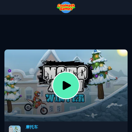
Skip
Skip
Skip
Skip
to
to
to
to
Top
Navigation
Main
Footer
of
Content
Page
摩托车