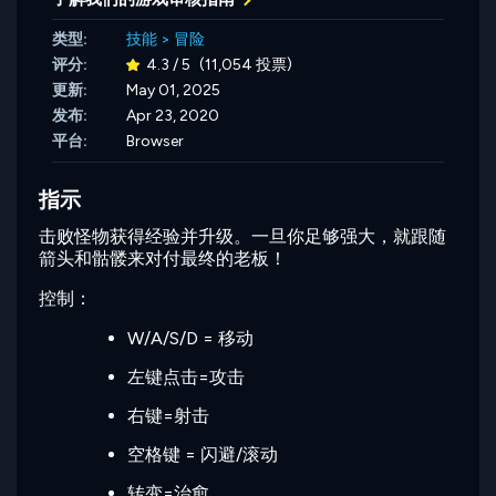
类型:
技能
>
冒险
评分:
4.3 / 5
(11,054 投票)
更新:
May 01, 2025
发布:
Apr 23, 2020
平台:
Browser
指示
击败怪物获得经验并升级。一旦你足够强大，就跟随
箭头和骷髅来对付最终的老板！
控制：
W/A/S/D = 移动
左键点击=攻击
右键=射击
空格键 = 闪避/滚动
转变=治愈