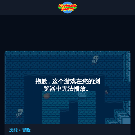
Skip
Skip
Skip
Skip
to
to
to
to
Top
Navigation
Main
Footer
of
Content
Page
抱歉...这个游戏在您的浏
览器中无法播放。
技能
>
冒险