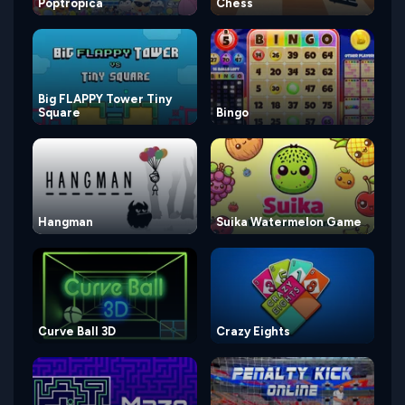
Poptropica
Chess
Big FLAPPY Tower Tiny
Square
Bingo
Hangman
Suika Watermelon Game
Curve Ball 3D
Crazy Eights