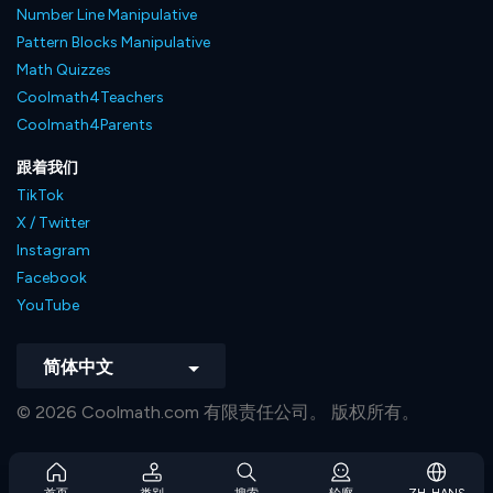
Number Line Manipulative
Pattern Blocks Manipulative
Math Quizzes
Coolmath4Teachers
Coolmath4Parents
跟着我们
TikTok
X / Twitter
Instagram
Facebook
YouTube
简体中文
© 2026 Coolmath.com 有限责任公司。 版权所有。