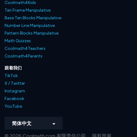
Coolmath4Kids
Ten Frame Manipulative
Base Ten Blocks Manipulative
Number Line Manipulative
Pattern Blocks Manipulative
Math Quizzes
Coolmath4Teachers
Coolmath4Parents
跟着我们
TikTok
X / Twitter
Instagram
Facebook
YouTube
简体中文
© 2026 Coolmath.com 有限责任公司。 版权所有。