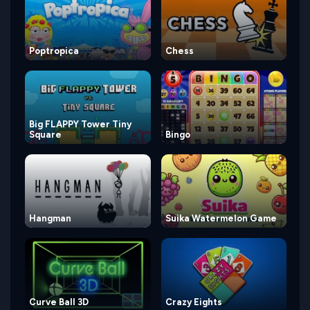
Poptropica
Chess
Big FLAPPY Tower Tiny
Square
Bingo
Hangman
Suika Watermelon Game
Curve Ball 3D
Crazy Eights