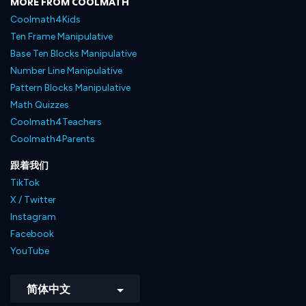
MORE FROM COOLMATH
Coolmath4Kids
Ten Frame Manipulative
Base Ten Blocks Manipulative
Number Line Manipulative
Pattern Blocks Manipulative
Math Quizzes
Coolmath4Teachers
Coolmath4Parents
跟着我们
TikTok
X / Twitter
Instagram
Facebook
YouTube
简体中文