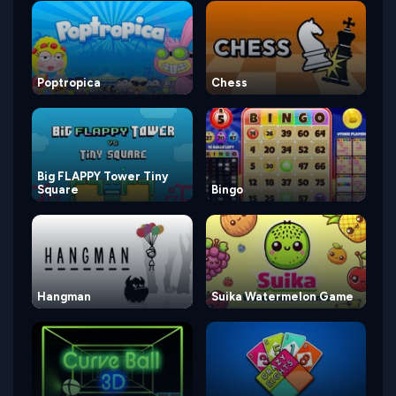
Poptropica
Chess
Big FLAPPY Tower Tiny
Square
Bingo
Hangman
Suika Watermelon Game