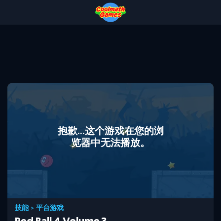
Skip
Skip
Skip
Skip
to
to
to
to
Top
Navigation
Main
Footer
of
Content
Page
抱歉...这个游戏在您的浏
览器中无法播放。
技能
>
平台游戏
Red Ball 4 Volume 3