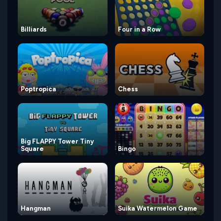
Billiards
Four in a Row
Poptropica
Chess
Big FLAPPY Tower Tiny
Square
Bingo
Hangman
Suika Watermelon Game