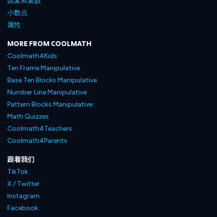
因素和素数
小数点
属性
MORE FROM COOLMATH
Coolmath4Kids
Ten Frame Manipulative
Base Ten Blocks Manipulative
Number Line Manipulative
Pattern Blocks Manipulative
Math Quizzes
Coolmath4Teachers
Coolmath4Parents
跟着我们
TikTok
X / Twitter
Instagram
Facebook