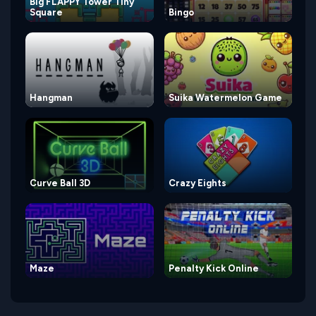
Big FLAPPY Tower Tiny
Square
Bingo
Hangman
Suika Watermelon Game
Curve Ball 3D
Crazy Eights
Maze
Penalty Kick Online