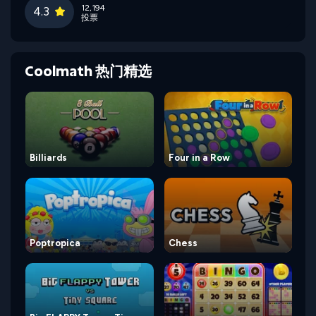
12,194
4.3
投票
Coolmath 热门精选
Billiards
Four in a Row
Poptropica
Chess