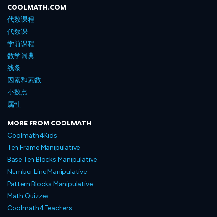
COOLMATH.COM
代数课程
代数课
学前课程
数学词典
线条
因素和素数
小数点
属性
MORE FROM COOLMATH
Coolmath4Kids
Ten Frame Manipulative
Base Ten Blocks Manipulative
Number Line Manipulative
Pattern Blocks Manipulative
Math Quizzes
Coolmath4Teachers