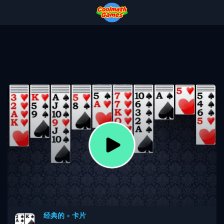
Skip
Skip
Skip
Skip
to
to
to
to
Top
Navigation
Main
Footer
of
Content
Page
经典的
>
卡片