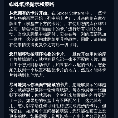
蜘蛛纸牌提示和策略
从您拥有的卡片开始
。在 Spider Solitaire 中，一些卡
片从您的画面开始（列中的卡片），其余的则在库存
牌组中（棋盘右下方的卡片）。在使用您的库存牌组
之前，请尝试使用画面中的卡片进行所有可能的移
动。当你从牌组中抽牌时，它会在每一列的底部添加
一张牌，这使得构建牌组更具挑战性。因此，请确保
在使事情变得更复杂之前尽一切可能。
您只能移动按顺序堆叠的卡片
。一旦你开始用你的库
存牌堆填满行，就很容易忘记一张不匹配的卡片。而
且由于您只能移动卡片，如果有不匹配的卡片，您必
须先找到一个放置不匹配卡片的地方，然后才能将卡
片移动到其他地方。
尽可能揭示你画面中隐藏的卡片
。您能够展示的牌越
多，就越容易赢得一轮蜘蛛纸牌。每次你展示一张面
朝下的牌时，你就离有一个空列来放置额外的牌更近
了一步。如果您的棋盘上有不匹配的卡，这尤其有
用。您可以移动任何可能阻碍您完成跑步的卡片。但
请记住：如果每个空间都被填满，您只能在画面上发
更多的牌。如果需要，您可以将一连串卡片分开以填