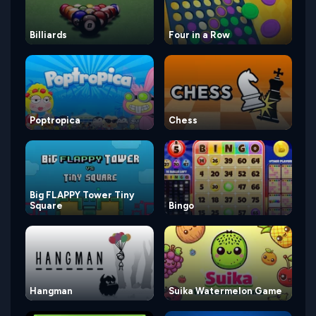
Billiards
Four in a Row
Poptropica
Chess
Big FLAPPY Tower Tiny
Square
Bingo
Hangman
Suika Watermelon Game