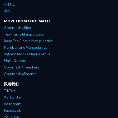
小数点
属性
MORE FROM COOLMATH
Coolmath4Kids
Ten Frame Manipulative
Base Ten Blocks Manipulative
Number Line Manipulative
Pattern Blocks Manipulative
Math Quizzes
Coolmath4Teachers
Coolmath4Parents
跟着我们
TikTok
X / Twitter
Instagram
Facebook
YouTube