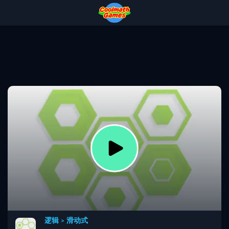
Skip
Skip
Skip
Skip
to
to
to
to
Top
Navigation
Main
Footer
of
Content
Page
逻辑
>
滑动式