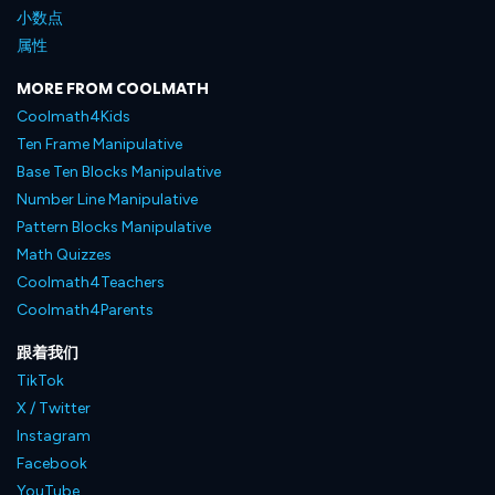
小数点
属性
MORE FROM COOLMATH
Coolmath4Kids
Ten Frame Manipulative
Base Ten Blocks Manipulative
Number Line Manipulative
Pattern Blocks Manipulative
Math Quizzes
Coolmath4Teachers
Coolmath4Parents
跟着我们
TikTok
X / Twitter
Instagram
Facebook
YouTube