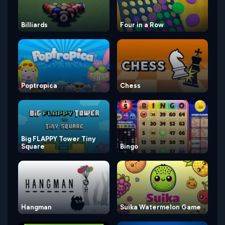
Billiards
Four in a Row
Poptropica
Chess
Big FLAPPY Tower Tiny
Square
Bingo
Hangman
Suika Watermelon Game