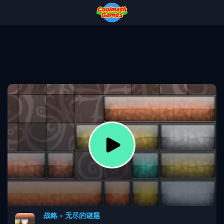
Skip
Skip
Skip
Skip
to
to
to
to
Top
Navigation
Main
Footer
of
Content
Page
战略
>
无尽的谜题