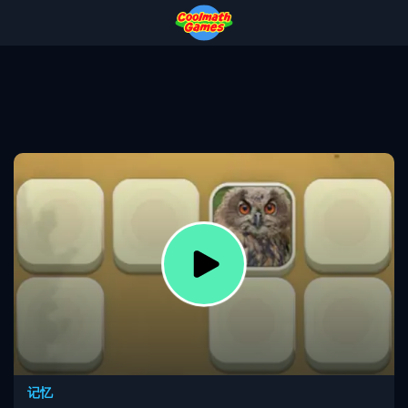
Skip
Skip
Skip
Skip
to
to
to
to
Top
Navigation
Main
Footer
of
Content
Page
记忆