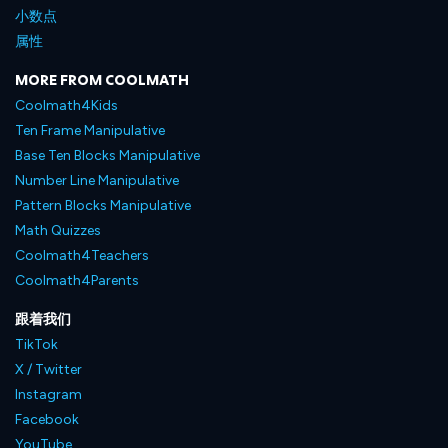
小数点
属性
MORE FROM COOLMATH
Coolmath4Kids
Ten Frame Manipulative
Base Ten Blocks Manipulative
Number Line Manipulative
Pattern Blocks Manipulative
Math Quizzes
Coolmath4Teachers
Coolmath4Parents
跟着我们
TikTok
X / Twitter
Instagram
Facebook
YouTube