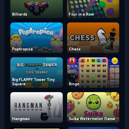
Billiards
Four in a Row
Poptropica
Chess
Big FLAPPY Tower Tiny
Square
Bingo
Hangman
Suika Watermelon Game