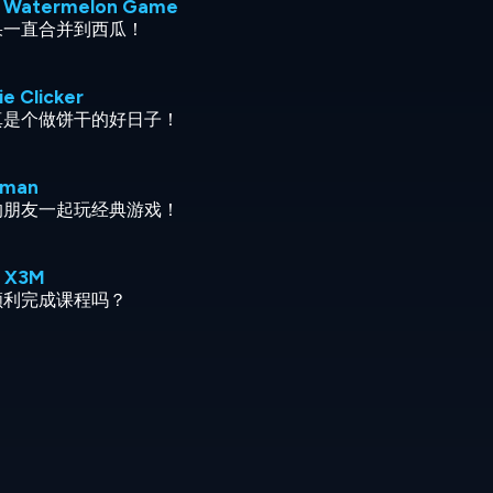
a Watermelon Game
果一直合并到西瓜！
e Clicker
真是个做饼干的好日子！
gman
的朋友一起玩经典游戏！
 X3M
顺利完成课程吗？