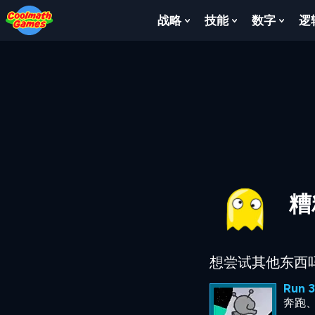
Skip
Skip
Skip
Skip
to
to
to
to
战略
技能
数字
逻
Show
Show
Show
Top
Navigation
Main
Footer
Submenu
Submenu
Subm
of
Content
For
For
For
Page
战
技
数
略
能
字
糟
想尝试其他东西
Run 3
奔跑