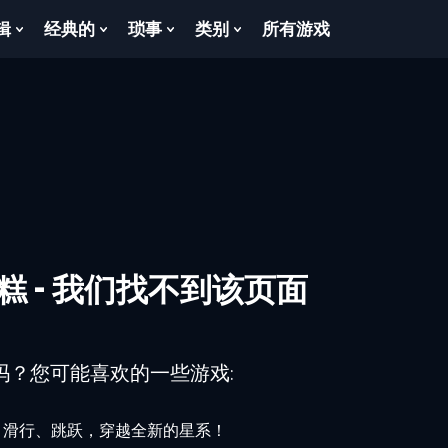
辑
经典的
琐事
类别
所有游戏
Show
Show
Show
Show
enu
Submenu
Submenu
Submenu
Submenu
For
For
For
For
逻
经
琐
类
辑
典
事
别
的
糕 - 我们找不到该页面
吗？您可能喜欢的一些游戏:
、滑行、跳跃，穿越全新的星系！