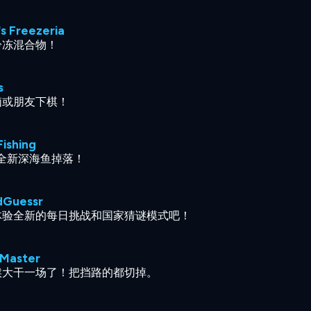
s Freezeria
冷冻混合物！
s
脑或朋友下棋！
Fishing
种全新深海鱼掉落！
dGuessr
体验全新的每日挑战和国家猜谜模式吧！
 Master
候大干一场了！把挡路的都切掉。