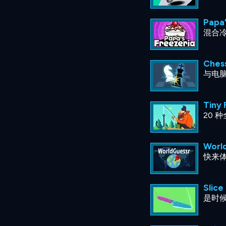
Papa'
混合
Ches
与电
Tiny 
20 
Worl
快来
Slice
是时