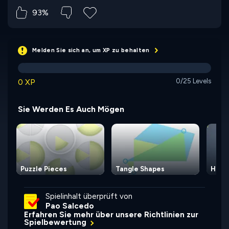
93%
Melden Sie sich an, um XP zu behalten
0 XP
0/25 Levels
Sie Werden Es Auch Mögen
Puzzle Pieces
Tangle Shapes
Hex 
Spielinhalt überprüft von
Pao Salcedo
Erfahren Sie mehr über unsere Richtlinien zur
Spielbewertung