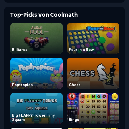
Top-Picks von Coolmath
Billiards
Four in a Row
Poptropica
Chess
Big FLAPPY Tower Tiny
Square
Bingo