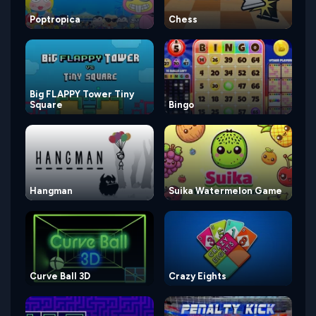
Poptropica
Chess
Big FLAPPY Tower Tiny
Square
Bingo
Hangman
Suika Watermelon Game
Curve Ball 3D
Crazy Eights