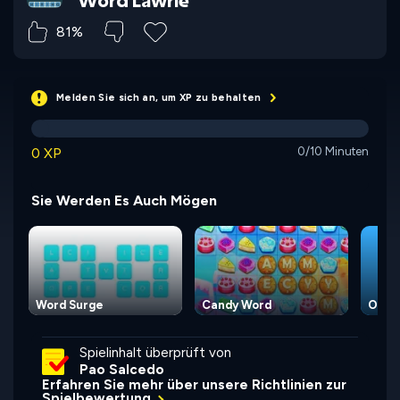
81%
Melden Sie sich an, um XP zu behalten
0 XP
0/10 Minuten
Sie Werden Es Auch Mögen
Word Surge
Candy Word
Overw
Spielinhalt überprüft von
Pao Salcedo
Erfahren Sie mehr über unsere Richtlinien zur
Spielbewertung