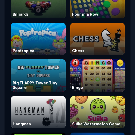
Billiards
Four in a Row
Poptropica
Chess
Big FLAPPY Tower Tiny
Square
Bingo
Hangman
Suika Watermelon Game