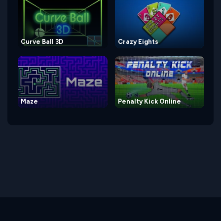
Curve Ball 3D
Crazy Eights
Maze
Penalty Kick Online