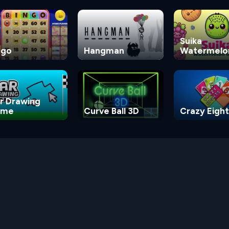
Suika
ngo
Hangman
Watermelo
Game
r Drawing
ame
Curve Ball 3D
Crazy Eight