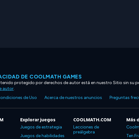
VACIDAD DE COOLMATH GAMES
ntenido protegido por derechos de autor está en nuestro Sitio sin su p
e autor
.
ondiciones de Uso
Acerca de nuestros anuncios
Preguntas fre
OM
Explorar juegos
COOLMATH.COM
Más 
Juegos de estrategia
Lecciones de
Coolm
preálgebra
Juegos de habilidades
Ten Fr