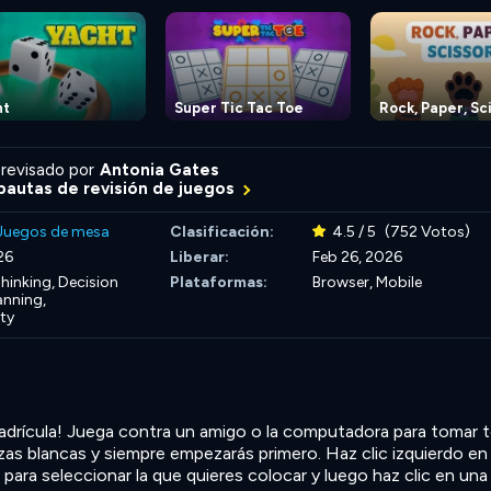
ht
Super Tic Tac Toe
Rock, Paper, Sc
revisado por
Antonia Gates
autas de revisión de juegos
Juegos de mesa
Clasificación:
4.5 / 5
(752 Votos)
26
Liberar:
Feb 26, 2026
hinking,
Decision
Plataformas:
Browser, Mobile
anning,
ty
uadrícula! Juega contra un amigo o la computadora para tomar 
ezas blancas y siempre empezarás primero. Haz clic izquierdo en
 para seleccionar la que quieres colocar y luego haz clic en una