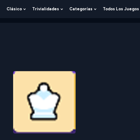
Clásico
Trivialidades
Categorías
Todos Los Juegos
Show
Show
Show
Show
Submenu
Submenu
Submenu
Submenu
For
For
For
For
Lógica
Clásico
Trivialidades
Categorías