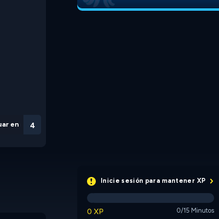
uar en
3
Inicie sesión para mantener XP
0 XP
0/15 Minutos
Push Your Luck
Mancala