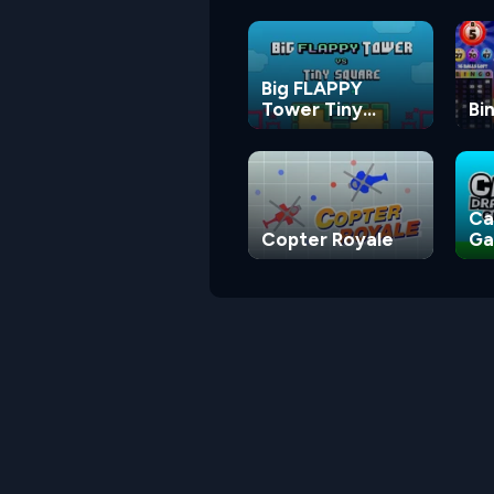
Big FLAPPY
Tower Tiny
Bi
Square
Ca
Copter Royale
G