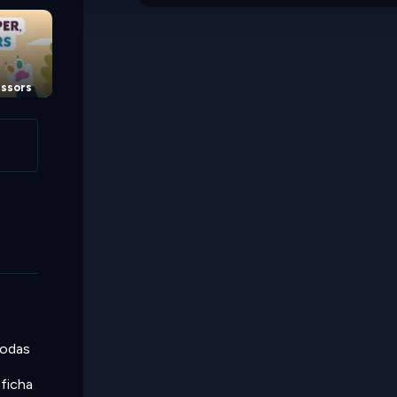
issors
todas
 ficha