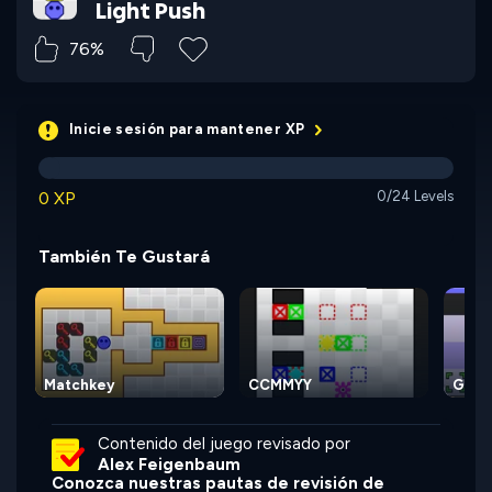
Light Push
76%
Inicie sesión para mantener XP
0 XP
0/24 Levels
También Te Gustará
Matchkey
CCMMYY
Grab
Contenido del juego revisado por
Alex Feigenbaum
Conozca nuestras pautas de revisión de