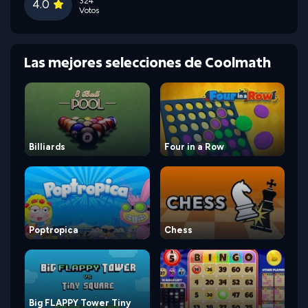
324
4.0
Votos
Las mejores selecciones de Coolmath
Billiards
Four in a Row
Poptropica
Chess
Big FLAPPY Tower Tiny