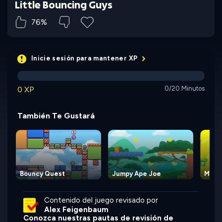
Little Bouncing Guys
76%
Inicie sesión para mantener XP
0 XP
0/20 Minutos
También Te Gustará
Bouncy Quest
Jumpy Ape Joe
Mond
Contenido del juego revisado por
Alex Feigenbaum
Conozca nuestras pautas de revisión de