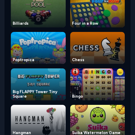
Billiards
Four in a Row
Poptropica
Chess
Big FLAPPY Tower Tiny
Square
Bingo
Hangman
Suika Watermelon Game