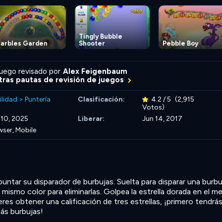
Tingly Bubble
arbles Garden
Shooter
Pebble Boy
uego revisado por
Alex Feigenbaum
ras pautas de revisión de juegos
ilidad
>
Puntería
Clasificación:
4.2 / 5
(2,915
Votos)
 10, 2025
Liberar:
Jun 14, 2017
ser, Mobile
puntar su disparador de burbujas. Suelta para disparar una burbu
mismo color para eliminarlas. Golpea la estrella dorada en el m
uieres obtener una calificación de tres estrellas, ¡primero tendrá
más burbujas!