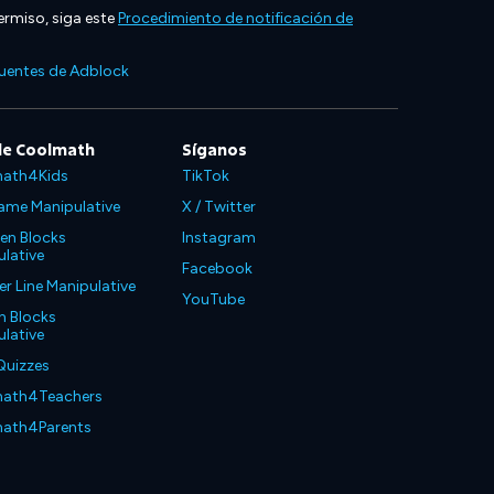
ermiso, siga este
Procedimiento de notificación de
cuentes de Adblock
de Coolmath
Síganos
ath4Kids
TikTok
ame Manipulative
X / Twitter
en Blocks
Instagram
lative
Facebook
 Line Manipulative
YouTube
n Blocks
lative
Quizzes
ath4Teachers
ath4Parents