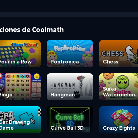
cciones de Coolmath
Four in a Row
Poptropica
Chess
Suika
Bingo
Hangman
Watermelon
Game
Car Drawing
Game
Curve Ball 3D
Crazy Eights