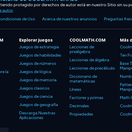
ntenido protegido por derechos de autor está en nuestro Sitio sin su p
e autor
.
ondiciones de Uso
Acerca de nuestros anuncios
Preguntas fre
OM
Explorar juegos
COOLMATH.COM
Más 
Juegos de estrategia
Lecciones de
Coolm
preálgebra
Juegos de habilidades
Ten Fr
Lecciones de álgebra
Juegos de números
Base T
Lecciones de precálculo
Manipu
re la
Juegos de lógica
Diccionario de
Number
Juegos de memoria
matemáticas
Patter
Juegos clasicos
Líneas
Manipu
Juegos de ciencia
Factores y primas
Math 
Juegos de geografía
Decimales
Coolm
Descarga Nuestras
Propiedades
Coolm
Aplicaciones