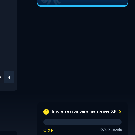
n
3
Inicie sesión para mantener XP
0 XP
0/40 Levels
Bubble Pop
Adventures
Bubble I