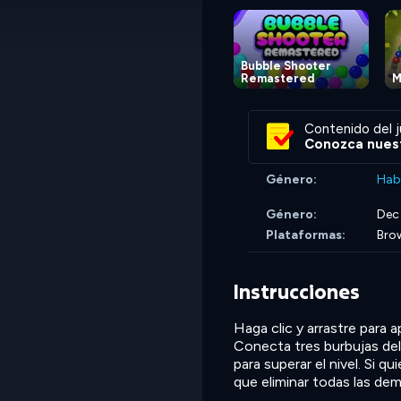
Bubble Shooter
Remastered
M
Contenido del j
Conozca nuest
Género:
Hab
Género:
Dec
Plataformas:
Brow
Instrucciones
Haga clic y arrastre para a
Conecta tres burbujas del 
para superar el nivel. Si q
que eliminar todas las de