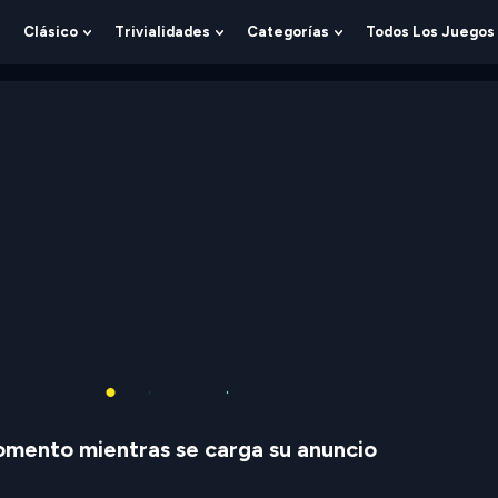
Clásico
Trivialidades
Categorías
Todos Los Juegos
Show
Show
Show
Show
Submenu
Submenu
Submenu
Submenu
For
For
For
For
Lógica
Clásico
Trivialidades
Categorías
mento mientras se carga su anuncio