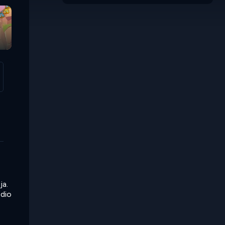
Monkey Bubble
Shooter
ja.
edio
s