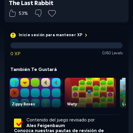
The Last Rabbit
53%
Inicie sesión para mantener XP
0 XP
0/60 Levels
También Te Gustará
Zippy Boxes
Waty
Lawn
Contenido del juego revisado por
Alex Feigenbaum
Conozca nuestras pautas de revisión de