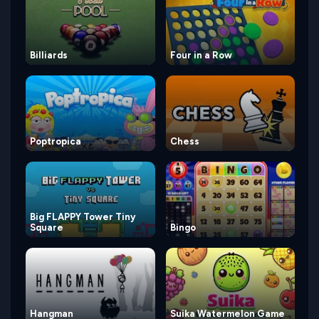
Billiards
Four in a Row
Poptropica
Chess
Big FLAPPY Tower Tiny
Square
Bingo
Hangman
Suika Watermelon Game